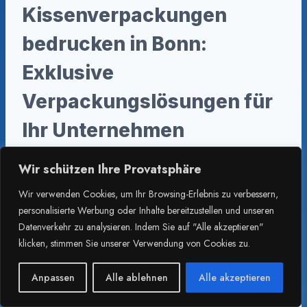
Kissenverpackungen
bedrucken in Bonn:
Exklusive
Verpackungslösungen für
Ihr Unternehmen
Suchen Sie nach einer einzigartigen und
Wir schützen Ihre Provatsphäre
eleganten Verpackungslösung für Ihre
Wir verwenden Cookies, um Ihr Browsing-Erlebnis zu verbessern,
Produkte?
personalisierte Werbung oder Inhalte bereitzustellen und unseren
Datenverkehr zu analysieren. Indem Sie auf "Alle akzeptieren"
klicken, stimmen Sie unserer Verwendung von Cookies zu.
Unser Druckservice bietet Ihnen
maßgeschneiderte Kissenschachteln
, die Ihre
Anpassen
Alle ablehnen
Alle akzeptieren
Waren optimal präsentieren und Ihre Marke