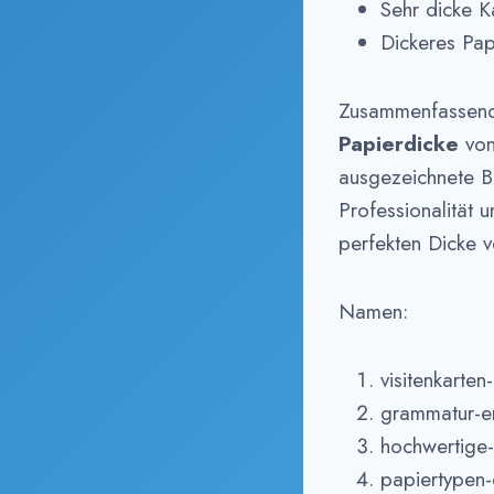
Sehr dicke Ka
Dickeres Pap
Zusammenfassend 
Papierdicke
von
ausgezeichnete Ba
Professionalität 
perfekten Dicke 
Namen:
visitenkarten
grammatur-er
hochwertige-
papiertypen-