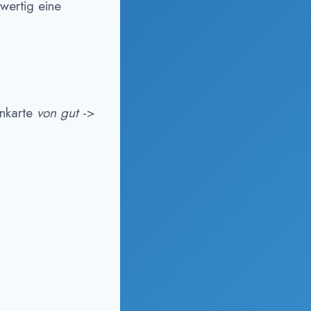
wertig eine
enkarte
von gut
->