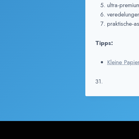
ultra-premiu
veredelungen-
praktische-a
Tipps:
Kleine Papie
31.