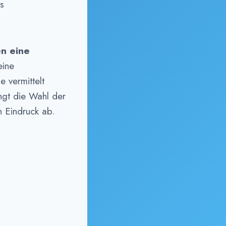
is
en eine
eine
e vermittelt
ängt die Wahl der
n Eindruck ab.