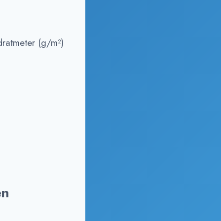
ratmeter (g/m²)
en