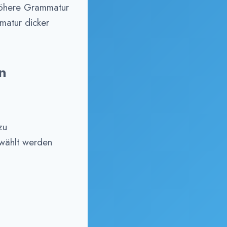
höhere Grammatur
matur dicker
n
zu
wählt werden