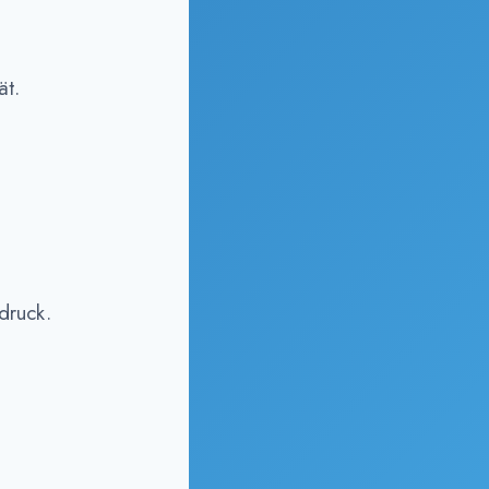
ät.
druck.