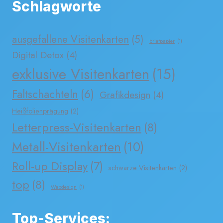
Schlagworte
ausgefallene Visitenkarten
(5)
briefpapier
(1)
Digital Detox
(4)
exklusive Visitenkarten
(15)
Faltschachteln
(6)
Grafikdesign
(4)
Heißfolienprägung
(2)
Letterpress-Visitenkarten
(8)
Metall-Visitenkarten
(10)
Roll-up Display
(7)
schwarze Visitenkarten
(2)
top
(8)
Webdesign
(1)
Top-Services: