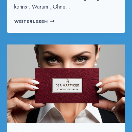
kannst. Warum „Ohne…
OHNE
WEITERLESEN
HANDY
SPRÜCHE:
INSPIRATION
FÜR
MEHR
OFFLINE-
ZEIT