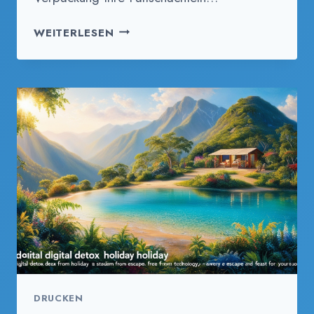
FALTSCHACHTELN
WEITERLESEN
NACH
MASS B
EDRUCKEN, B
ONN
DRUCKEN