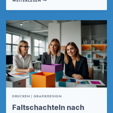
WEITERLESEN
VISITENKARTEN
IN
DER
MODERNEN
GESCHÄFTSWELT
DRUCKEN
|
GRAFIKDESIGN
Faltschachteln nach