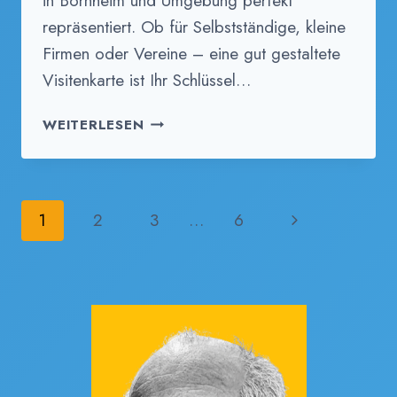
in Bornheim und Umgebung perfekt
repräsentiert. Ob für Selbstständige, kleine
Firmen oder Vereine – eine gut gestaltete
Visitenkarte ist Ihr Schlüssel…
VISITENKARTEN
WEITERLESEN
IN
BORNHEIM
DRUCKEN
–
Seitennavigation
Nächste
1
2
3
…
6
QUALITÄT,
DIE
Seite
EINDRUCK
MACHT