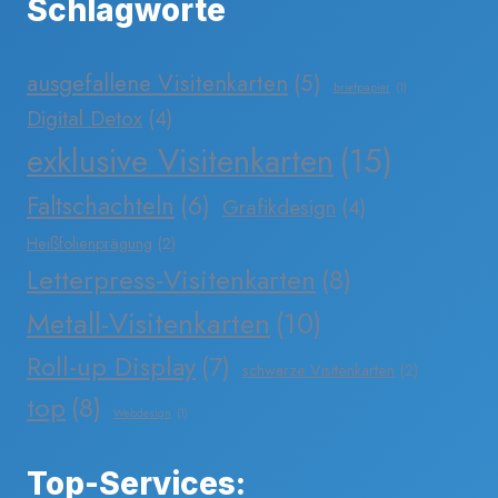
Schlagworte
ausgefallene Visitenkarten
(5)
briefpapier
(1)
Digital Detox
(4)
exklusive Visitenkarten
(15)
Faltschachteln
(6)
Grafikdesign
(4)
Heißfolienprägung
(2)
Letterpress-Visitenkarten
(8)
Metall-Visitenkarten
(10)
Roll-up Display
(7)
schwarze Visitenkarten
(2)
top
(8)
Webdesign
(1)
Top-Services: