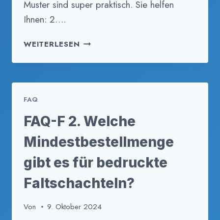
Muster sind super praktisch. Sie helfen
Ihnen: 2….
FAQ-
WEITERLESEN
F
4.
KANN
ICH
FAQ
MUSTER
VON
FAQ-F 2. Welche
BEDRUCKTEN
FALTSCHACHTELN
Mindestbestellmenge
BESTELLEN?
gibt es für bedruckte
Faltschachteln?
Von
9. Oktober 2024