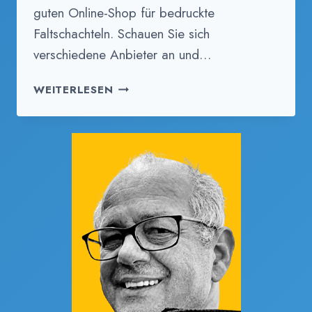
guten Online-Shop für bedruckte
Faltschachteln. Schauen Sie sich
verschiedene Anbieter an und…
FAQ-
WEITERLESEN
F
1.
WIE
BESTELLE
ICH
BEDRUCKTE
FALTSCHACHTELN
ONLINE?