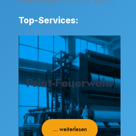
schwarze Visitenkarten
(2)
Webdesign
(1)
Top-Services:
Print-Feuerwehr
... für Firmen, Behörden, NGOs.
... weiterlesen