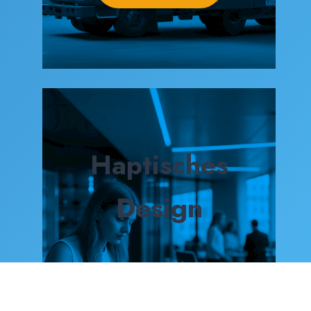
Haptisches
Design
... damit Ihre Produkte im Kopf
bleiben.