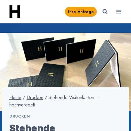
Zum
Ihre Anfrage
Inhalt
springen
Home
/
Drucken
/
Stehende Visitenkarten –
hochveredelt
DRUCKEN
Stehende