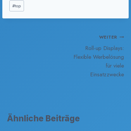
#
top
Beitragsnavigation
WEITER
Roll-up Displays:
Flexible Werbelösung
für viele
Einsatzzwecke
Ähnliche Beiträge