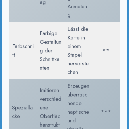
ag
Anmutun
g
Lässt die
Farbige
Karte in
Gestaltun
Farbschni
einem
g der
**
tt
Stapel
Schnittka
hervorste
nten
chen
Erzeugen
Imitieren
überrasc
verschied
hende
Spezialla
ene
haptische
***
cke
Oberfläc
und
henstrukt