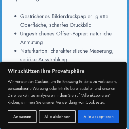
Gestrichenes Bilderdruckpapier: glatte
Oberfläche, scharfes Druckbild
Ungestrichenes Offset-Papier: natürliche
Anmutung
Naturkarton: charakteristische Maserung,
seriöse Ausstrahlung
Recyclingpapier: nachhaltige Option
Wir schützen Ihre Provatsphäre
Wir verwenden Cookies, um Ihr Browsing-Erlebnis zu verbessern,
Die Oberflächenstruktur (glatt, matt, rau)
personalisierte Werbung oder Inhalte bereitzustellen und unseren
bestimmt die Haptik und damit den Eindruck
Datenverkehr zu analysieren. Indem Sie auf "Alle akzeptieren"
klicken, stimmen Sie unserer Verwendung von Cookies zu.
beim Anfassen.
Anpassen
Alle ablehnen
Alle akzeptieren
Weißgrad