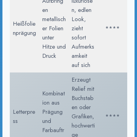
Aufbring
luxuriöse
en
n, edlen
metallisch
Look,
Heißfolie
er Folien
zieht
****
nprägung
unter
sofort
Hitze und
Aufmerks
Druck
amkeit
auf sich
Erzeugt
Relief mit
Kombinat
Buchstab
ion aus
en oder
Letterpre
Prägung
Grafiken,
****
ss
und
hochwerti
Farbauftr
ge