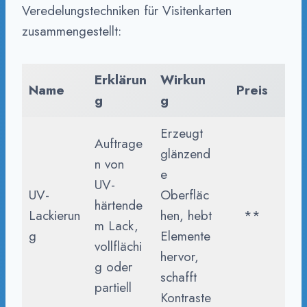
Veredelungstechniken für Visitenkarten
zusammengestellt:
Erklärun
Wirkun
Name
Preis
g
g
Erzeugt
Auftrage
glänzend
n von
e
UV-
UV-
Oberfläc
härtende
Lackierun
hen, hebt
**
m Lack,
g
Elemente
vollflächi
hervor,
g oder
schafft
partiell
Kontraste