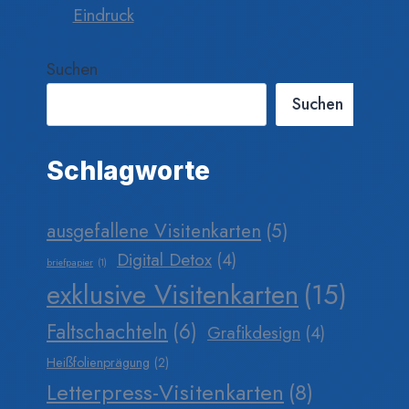
Eindruck
Suchen
Suchen
Schlagworte
ausgefallene Visitenkarten
(5)
Digital Detox
(4)
briefpapier
(1)
exklusive Visitenkarten
(15)
Faltschachteln
(6)
Grafikdesign
(4)
Heißfolienprägung
(2)
Letterpress-Visitenkarten
(8)