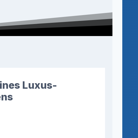
eines Luxus-
ens