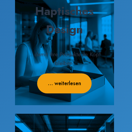
Haptisches
Design
... damit Ihre Produkte im Kopf
bleiben.
... weiterlesen