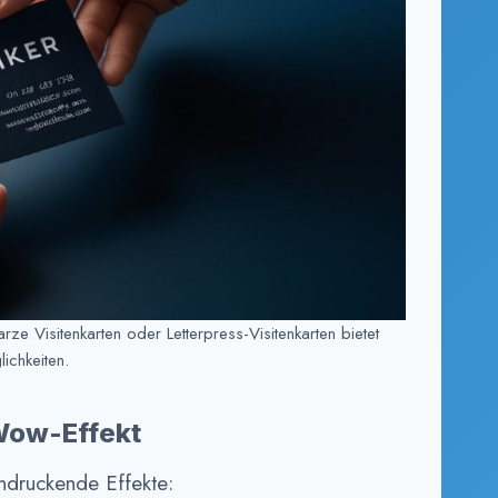
ze Visitenkarten oder Letterpress-Visitenkarten bietet
ichkeiten.
Wow-Effekt
ndruckende Effekte: