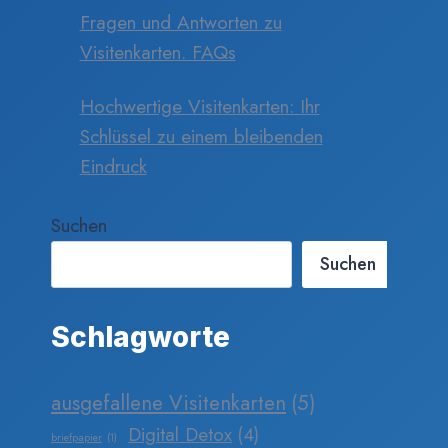
Fragen und Antworten zu
Visitenkarten. FAQs
Hochwertige Visitenkarten: Ihr
Schlüssel zu einem bleibenden
Eindruck
Suchen
Suchen
Schlagworte
ausgefallene Visitenkarten
(5)
Digital Detox
(4)
briefpapier
(1)