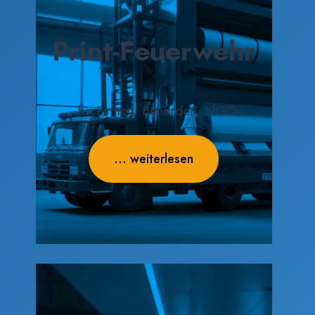
Print-Feuerwehr
... für Firmen, Behörden, NGOs.
... weiterlesen