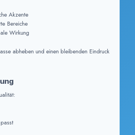
sche Akzente
te Bereiche
onale Wirkung
 Masse abheben und einen bleibenden Eindruck
kung
alität:
 passt